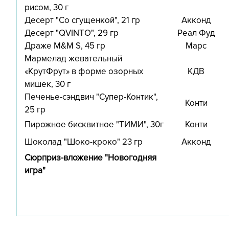
рисом, 30 г
Десерт "Со сгущенкой", 21 гр
Акконд
Десерт "QVINTO", 29 гр
Реал Фуд
Драже М&М S, 45 гр
Марс
Мармелад жевательный
«КрутФрут» в форме озорных
КДВ
мишек, 30 г
Печенье-сэндвич "Супер-Контик",
Конти
25 гр
Пирожное бисквитное "ТИМИ", 30г
Конти
Шоколад "Шоко-кроко" 23 гр
Акконд
Сюрприз-вложение "Новогодняя
игра"