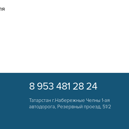
ля
8 953 481 28 24
Татарстан г.Набережные Челны
1-ая
автодорога, Резервный проезд, 51/2