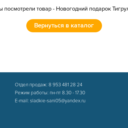
ы посмотрели товар - Новогодний подарок Тигру
Вернуться в каталог
Отдел продаж:
8 953 481 28 24
Режим работы: пн-пт 8.30 - 17.30
E-mail:
sladkie-sani05@yandex.ru