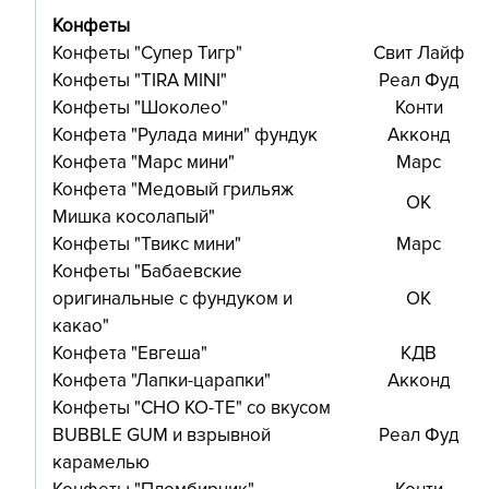
Конфеты
Конфеты "Супер Тигр"
Свит Лайф
Конфеты "TIRA MINI"
Реал Фуд
Конфеты "Шоколео"
Конти
Конфета "Рулада мини" фундук
Акконд
Конфета "Марс мини"
Марс
Конфета "Медовый грильяж
ОК
Мишка косолапый"
Конфеты "Твикс мини"
Марс
Конфеты "Бабаевские
оригинальные с фундуком и
ОК
какао"
Конфета "Евгеша"
КДВ
Конфета "Лапки-царапки"
Акконд
Конфеты "CHO KO-TE" со вкусом
BUBBLE GUM и взрывной
Реал Фуд
карамелью