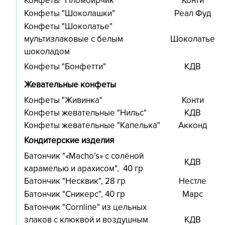
Конфеты "Пломбирчик"
Конти
Конфеты "Шоколашки"
Реал Фуд
Конфеты "Шоколатье"
мультизлаковые с белым
Шоколатье
шоколадом
Конфеты "Бонфетти"
КДВ
Жевательные конфеты
Конфеты "Живинка"
Конти
Конфеты жевательные "Нильс"
КДВ
Конфеты жевательные "Капелька"
Акконд
Кондитерские изделия
Батончик "«Macho’s» с солёной
КДВ
карамелью и арахисом", 40 гр
Батончик "Несквик", 28 гр
Нестле
Батончик "Сникерс", 40 гр
Марс
Батончик "Cornline" из цельных
злаков с клюквой и воздушным
КДВ